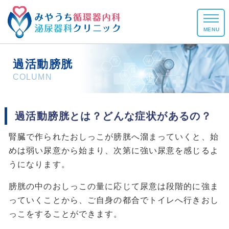
MENU
HOME
過活動膀胱
COLUMN
初めての方へ
診療案内
過活動膀胱とは？どんな症状があるの？
症状を調べる
腎臓で作られたおしっこが膀胱へ溜まっていくと、始
心臓リハビリ
めは弱い尿意から始まり、次第に強い尿意を感じるよ
うになります。
医師・院内紹介
膀胱の中のおしっこの量に応じて尿意は段階的に強ま
診療時間・アクセス
っていくことから、ご自身の都合でトイレへ行きおし
っこをすることができます。