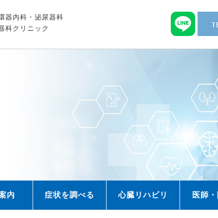
環器内科・泌尿器科
器科クリニック
案内
症状を調べる
心臓リハビリ
医師・