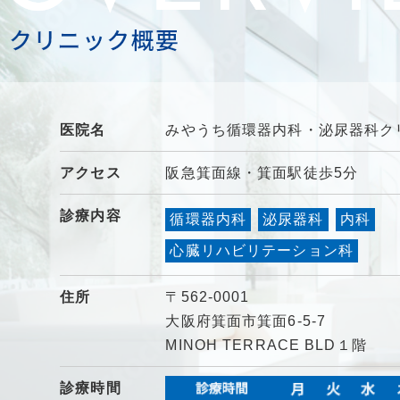
医院名
みやうち循環器内科・泌尿器科ク
アクセス
阪急箕面線・箕面駅徒歩5分
診療内容
循環器内科
泌尿器科
内科
心臓リハビリテーション科
住所
〒562-0001
大阪府箕面市箕面6-5-7
MINOH TERRACE BLD１階
診療時間