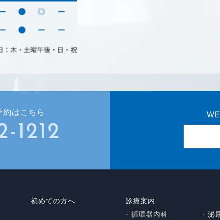
予約はこちら
W
初めての方へ
診療案内
- 循環器内科
- 泌