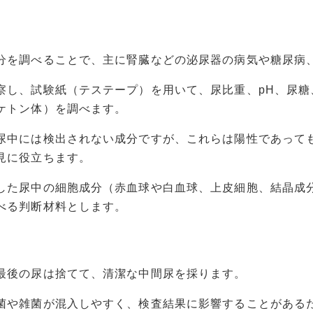
分を調べることで、主に腎臓などの泌尿器の病気や糖尿病
察し、試験紙（テステープ）を用いて、尿比重、pH、尿糖
ケトン体）を調べます。
尿中には検出されない成分ですが、これらは陽性であって
見に役立ちます。
した尿中の細胞成分（赤血球や白血球、上皮細胞、結晶成
べる判断材料とします。
最後の尿は捨てて、清潔な中間尿を採ります。
菌や雑菌が混入しやすく、検査結果に影響することがある